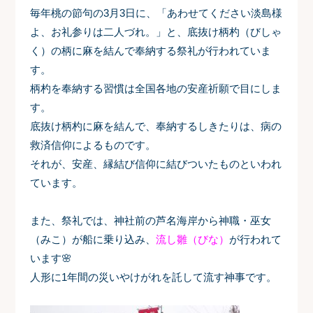
毎年桃の節句の3月3日に、「あわせてください淡島様
よ、お礼参りは二人づれ。」と、底抜け柄杓（びしゃ
く）の柄に麻を結んで奉納する祭礼が行われていま
す。
柄杓を奉納する習慣は全国各地の安産祈願で目にしま
す。
底抜け柄杓に麻を結んで、奉納するしきたりは、病の
救済信仰によるものです。
それが、安産、縁結び信仰に結びついたものといわれ
ています。
また、祭礼では、神社前の芦名海岸から神職・巫女
（みこ）が船に乗り込み、
流し雛（びな）
が行われて
います🌸
人形に1年間の災いやけがれを託して流す神事です。