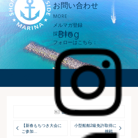
お問い合わせ
MORE
メルマガ登録
Blog
採用情報
フォローはこちら：
ブログ
記事一覧へ
【新春もちつき大会に
小型船舶2級免許取得に
ご参加...
挑戦...