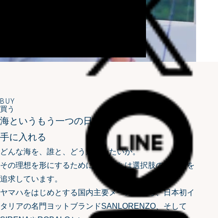
BUY
買う
海というもう一つの日常を
手に入れる
どんな海を、誰と、どう過ごしたいか。
その理想を形にするために、私たちは選択肢の豊かさを
追求しています。
ヤマハをはじめとする国内主要メーカーから、日本初イ
タリアの名門ヨットブランドSANLORENZO、
そして