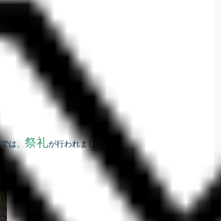
社
祭礼
では、
が行われました。