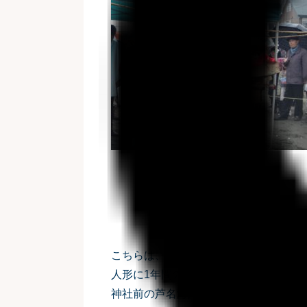
こちらは、三浦半島に春を告げる風物
人形に1年間の災いやけがれを託して流
神社前の芦名海岸から神職・巫女（み