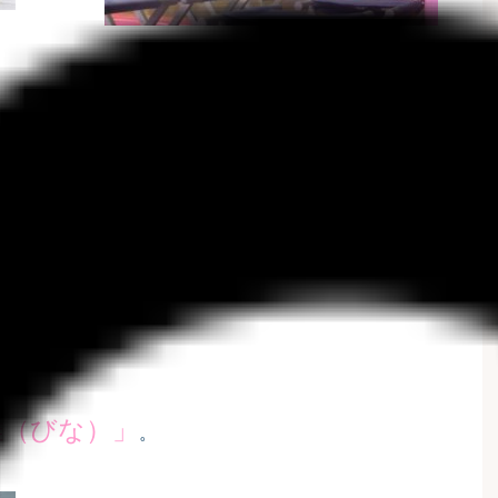
雛（びな）」
。