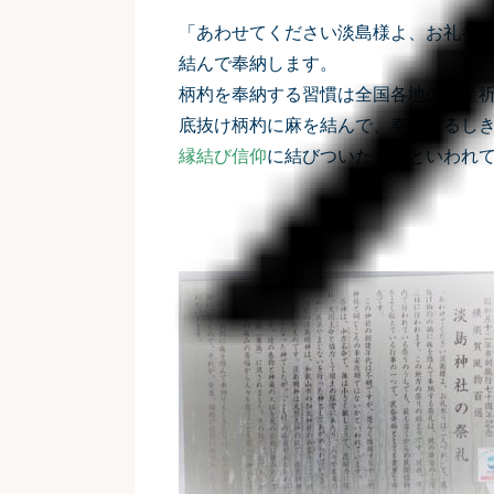
「あわせてください淡島様よ、お礼参
結んで奉納します。
柄杓を奉納する習慣は全国各地の安産
底抜け柄杓に麻を結んで、奉納するし
縁結び信仰
に結びついたものといわれ