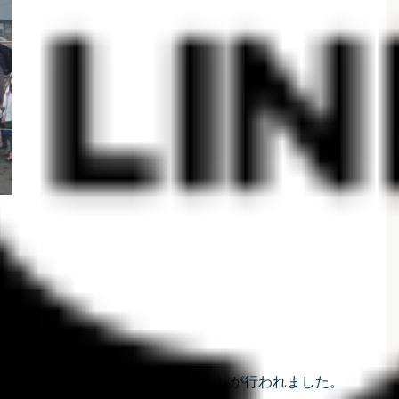
詩でもあります。
す神事。
こ）が船に乗り込み、流し雛（びな）が行われました。