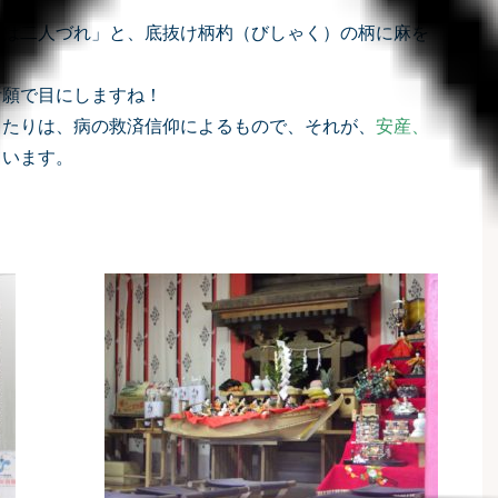
りは二人づれ」と、底抜け柄杓（びしゃく）の柄に麻を
祈願で目にしますね！
きたりは、病の救済信仰によるもので、それが、
安産、
ています。