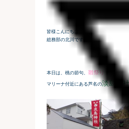
皆様こんにちは。
総務部の北川です。
雛祭り
本日は、桃の節句、
！
淡島神
マリーナ付近にある芦名の