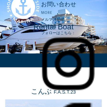
お問い合わせ
MORE
メルマガ登録
Rental Boat
採用情報
フォローはこちら：
レンタルボート
こんぶ
F.A.S.T.23