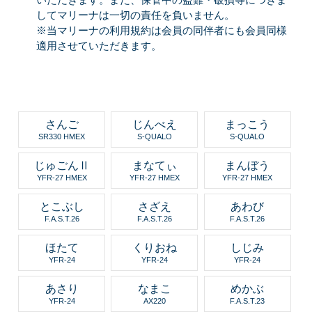
してマリーナは一切の責任を負いません。
※当マリーナの利用規約は会員の同伴者にも会員同様
適用させていただきます。
さんご
じんべえ
まっこう
SR330 HMEX
S-QUALO
S-QUALO
じゅごんⅡ
まなてぃ
まんぼう
YFR-27 HMEX
YFR-27 HMEX
YFR-27 HMEX
とこぶし
さざえ
あわび
F.A.S.T.26
F.A.S.T.26
F.A.S.T.26
ほたて
くりおね
しじみ
YFR-24
YFR-24
YFR-24
あさり
なまこ
めかぶ
YFR-24
AX220
F.A.S.T.23