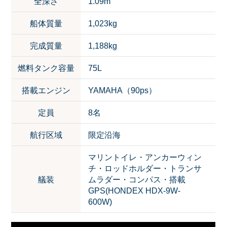
全深さ
1.09m
船体質量
1,023kg
完成質量
1,188kg
燃料タンク容量
75L
搭載エンジン
YAMAHA（90ps）
定員
8名
航行区域
限定沿海
マリントイレ・アンカーウィン
チ・ロッドホルダー・トランサ
艤装
ムラダー・コンパス・搭載
GPS(HONDEX HDX-9W-
600W)