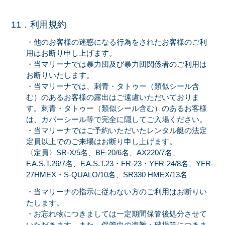
11．利用規約
・他のお客様の迷惑になる行為をされたお客様のご利
用はお断り申し上げます。
・当マリーナでは暴力団及び暴力団関係者のご利用は
お断りいたします。
・当マリーナでは、刺青・タトゥー（類似シール含
む）のあるお客様の露出はご遠慮いただいておりま
す。刺青・タトゥー（類似シール含む）のあるお客様
は、カバーシール等で完全に隠してご入場ください。
・当マリーナではご予約いただいたレンタル艇の法定
定員以上でのご来場はお断り申し上げます。
〈定員〉SR-X/5名、BF-20/6名、AX220/7名、
F.A.S.T.26/7名、F.A.S.T.23・FR-23・YFR-24/8名、YFR-
27HMEX・S-QUALO/10名、SR330 HMEX/13名
・当マリーナの指示に従わない方のご利用はお断りい
たします。
・お忘れ物につきましては一定期間保管後処分させて
いただきます。また、保管中の盗難・破損等につきま