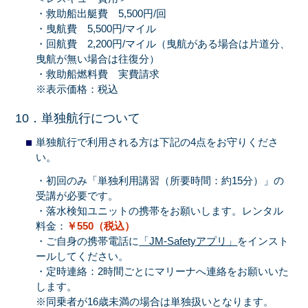
・救助船出艇費 5,500円/回
・曳航費 5,500円/マイル
・回航費 2,200円/マイル（曳航がある場合は片道分、
曳航が無い場合は往復分）
・救助船燃料費 実費請求
※表示価格：税込
10．単独航行について
単独航行で利用される方は下記の4点をお守りくださ
い。
・初回のみ「単独利用講習（所要時間：約15分）」の
受講が必要です。
・落水検知ユニットの携帯をお願いします。レンタル
料金：
￥550（税込）
・ご自身の携帯電話に
「JM-Safetyアプリ」
をインスト
ールしてください。
・定時連絡：2時間ごとにマリーナへ連絡をお願いいた
します。
※同乗者が16歳未満の場合は単独扱いとなります。