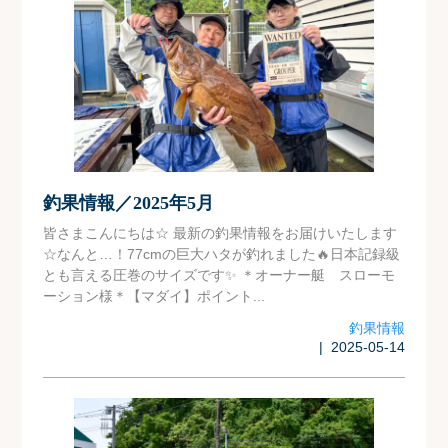
釣果情報／2025年5月
皆さまこんにちは☆ 最新の釣果情報をお届けいたします
☆なんと…！77cmの巨大ハタが釣れました🔥日本記録級
とも言える圧巻のサイズです✨ ＊オーナー艇 スローモ
ーション様＊【マダイ】ポイント...
釣果情報
| 2025-05-14