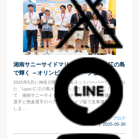
湘南サニーサイドマリーナヨット部、江の島
で輝く ～オリンピックウィーク優勝🏅～
2025年5月に神奈川県・江の島ヨットハーバーで開催され
た「Lypo-C 江の島オリンピックウィーク2025」におい
て、湘南サニーサイドマリーナヨットクラブ所属の井嶋
選手と熊倉選手のペアが、スナイプ級で見事優勝を果た
しま...
マリーナブログ
| 2025-05-30