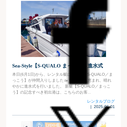
Sea-Style【S-QUALO まっこう】進水式
本日(6月1日)から、レンタル艇に新しく【S-QUALO／ま
っこう】が仲間入りしました🚤！天候にも恵まれ、晴れ
やかに進水式を行いました。 新艇【S-QUALO／まっこ
う】の記念すべき初出港は、こちらのお客...
レンタルブログ
| 2025-06-01