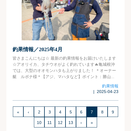
釣果情報／2025年4月
皆さまこんにちは☆ 最新の釣果情報をお届けいたします
☆アオリイカ、タチウオがよく釣れています🔥亀城根沖
では、大型のオオモンハタも上がりました！ ＊オーナー
艇 ルボナ様＊【アジ、マハタなど】ポイント：勝山...
釣果情報
| 2025-04-23
«
‹
2
3
4
5
6
7
8
9
10
11
12
13
›
»