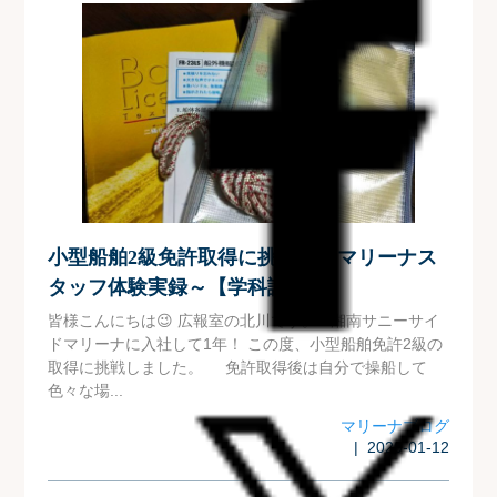
小型船舶2級免許取得に挑戦！～マリーナス
タッフ体験実録～【学科講習編】
皆様こんにちは😉 広報室の北川です。 湘南サニーサイ
ドマリーナに入社して1年！ この度、小型船舶免許2級の
取得に挑戦しました。 免許取得後は自分で操船して
色々な場...
マリーナブログ
| 2020-01-12