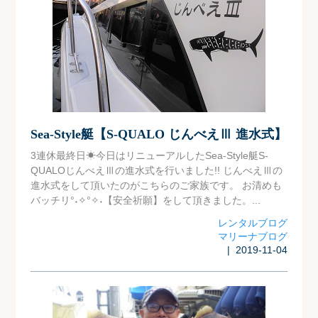
Sea-Style艇【S-QUALO じんべえⅢ 進水式】
3連休最終日☀今日はリニューアルしたSea-Style艇S-
QUALOじんべえⅢの進水式を行いました!! じんべえⅢの
進水式をして頂いたのがこちらのご家族です。 お清めも
バッチリ°˖✧°✧˖【安全祈願】をして頂きました。...
レンタルブログ
マリーナブログ
| 2019-11-04