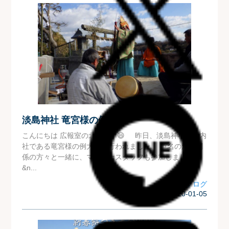
淡島神社 竜宮様の例大祭
こんにちは 広報室の北川です😄 昨日、淡島神社の境内
社である竜宮様の例大祭が行われました。 芦名の漁業関
係の方々と一緒に、マリーナスタッフも参加しました🚤
&n...
マリーナブログ
| 2020-01-05