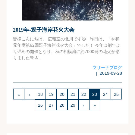
2019年-逗子海岸花火大会
皆様こんにちは。 広報室の北川です😄 昨日は、「令和
元年度第62回逗子海岸花火大会」でした！ 今年は例年よ
り遅めの開催となり、秋の相模湾に約7000発の花火が彩
りました💚 &...
マリーナブログ
| 2019-09-28
«
‹
18
19
20
21
22
23
24
25
26
27
28
29
›
»