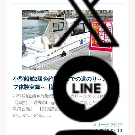
小型船舶2級免許取得までの道のり～スタッ
フ体験実録～【試験】
小型船舶2級免許取得までの道のり～スタッフ体験実録～
【試験】 過去のblogはこちらからご覧ください。 【学
科講習編】 【実技講習編】 【自習編】 .。o○⛵.。
o○.。o○.。o○⛵.。...
マリーナブログ
| 2019-02-10