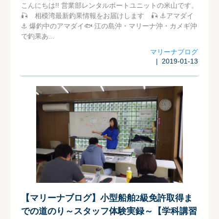
こんにちは!! 営業部レンタルボートユニットの米山です。
🎣 相模湾最新釣果情報をお届けします 🎣 ⚓アマダイ
⚓ 爆釣中のアマダイ🐟 江の島沖・マリーナ沖・カメギ沖
で釣果あ...
マリーナブログ
| 2019-01-13
【マリーナブログ】小型船舶2級免許取得ま
での道のり～スタッフ体験実録～【学科講習