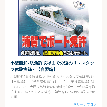
小型船舶2級免許取得までの道のり～スタッ
フ体験実録～【自習編】
小型船舶2級免許取得までの道のり～スタッフ体験実録～
【自習編】 【学科講習編】はこちら 【実技講習編】は
こちら さて今回は勉強嫌いの米山がボート免許2級を取
得するにあたって どのように勉強をしたのかお話しさせ
て頂...
マリーナブログ