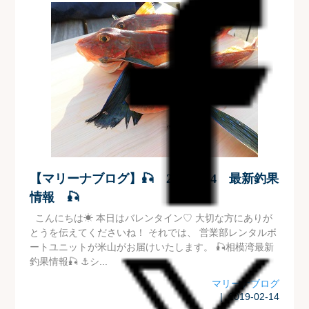
【マリーナブログ】🎣 2019.2.14 最新釣果
情報 🎣
こんにちは☀ 本日はバレンタイン♡ 大切な方にありが
とうを伝えてくださいね！ それでは、 営業部レンタルボ
ートユニットが米山がお届けいたします。 🎣相模湾最新
釣果情報🎣 ⚓シ...
マリーナブログ
| 2019-02-14