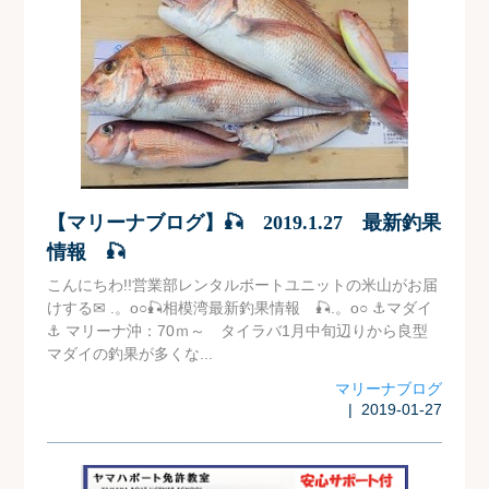
【マリーナブログ】🎣 2019.1.27 最新釣果
情報 🎣
こんにちわ!!営業部レンタルボートユニットの米山がお届
けする✉ .。o○🎣相模湾最新釣果情報 🎣.。o○ ⚓マダイ
⚓ マリーナ沖：70ｍ～ タイラバ1月中旬辺りから良型
マダイの釣果が多くな...
マリーナブログ
| 2019-01-27