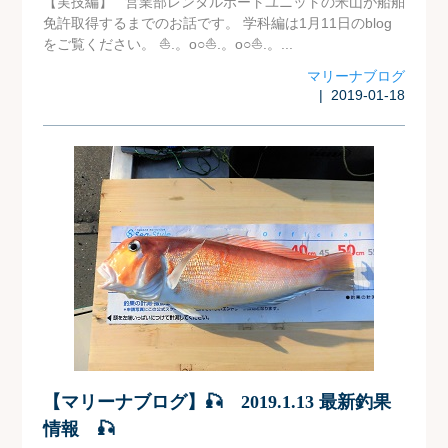
【実技編】 営業部レンタルボートユニットの米山が船舶
免許取得するまでのお話です。 学科編は1月11日のblog
をご覧ください。 ⛵.。o○⛵.。o○⛵.。...
マリーナブログ
| 2019-01-18
【マリーナブログ】🎣 2019.1.13 最新釣果
情報 🎣