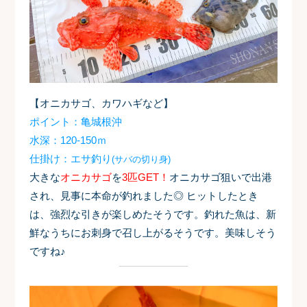
【オニカサゴ、カワハギなど】
ポイント：亀城根沖
水深：120-150ｍ
仕掛け：エサ釣り
(サバの切り身)
大きな
オニカサゴ
を
3匹GET！
オニカサゴ狙いで出港
され、見事に本命が釣れました
◎ ヒットしたとき
は、強烈な引きが楽しめたそうです。釣れた魚は、新
鮮なうちにお刺身で召し上がるそうです。美味しそう
ですね♪