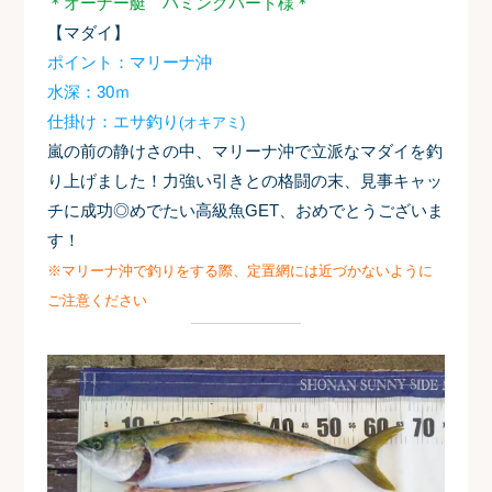
＊オーナー艇 ハミングバード様＊
【マダイ】
ポイント：マリーナ沖
水深：30ｍ
仕掛け：エサ釣り
(オキアミ)
嵐の前の静けさの中、マリーナ沖で立派なマダイを釣
り上げました
！力強い引きとの格闘の末、見事キャッ
チに成功◎めでたい高級魚GET、おめでとうございま
す！
※マリーナ沖で釣りをする際、定置網には近づかないように
ご注意ください