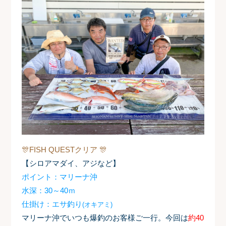
🎊FISH QUESTクリア 🎊
【シロアマダイ、アジなど】
ポイント：マリーナ沖
水深：30～40ｍ
仕掛け：エサ釣り
(オキアミ)
マリーナ沖でいつも爆釣のお客様ご一行。今回は
約40