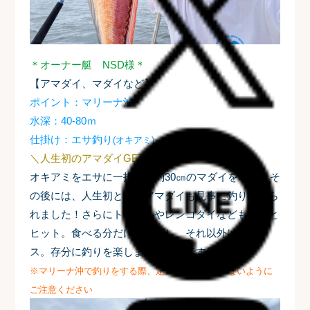
＊オーナー艇 NSD様＊
【アマダイ、マダイなど】
ポイント：マリーナ沖
水深：40-80ｍ
仕掛け：エサ釣り
(オキアミ)
＼人生初のアマダイGET 🎊
／
オキアミをエサに一投目で約30㎝のマダイをGET！そ
の後には、人生初となるアマダイも見事に釣り上げら
れました！さらにトラギスやレンコダイなども次々と
ヒット。食べる分だけキープし、それ以外はリリー
ス。存分に釣りを楽しまれたそうです◎
※マリーナ沖で釣りをする際、定置網には近づかないように
ご注意ください