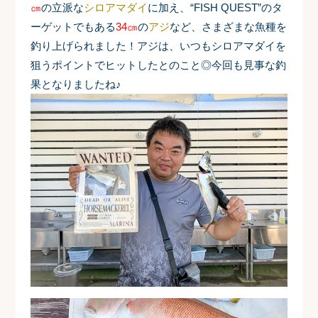
㎝
の立派な
シロアマダイ
に加え、“FISH QUEST”のタ
ーゲットでもある
34㎝
の
アジ
など、さまざまな魚種を
釣り上げられました
！アジは、いつもシロアマダイを
狙うポイントでヒットしたとのこと
◎今回も見事な釣
果となりましたね♪