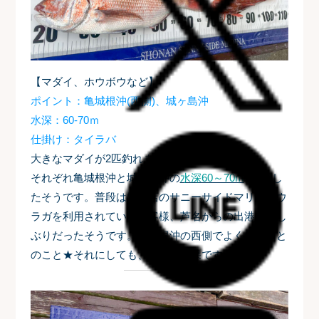
【マダイ、ホウボウなど】
ポイント：亀城根沖(西側)、城ヶ島沖
水深：60-70ｍ
仕掛け：タイラバ
大きなマダイが2匹釣れました！
それぞれ亀城根沖と城ヶ島沖の
水深60～70m
でHITし
たそうです。普段は姉妹店のサニーサイドマリーナウ
ラガを利用されているお客様、芦名からの出港は久し
ぶりだったそうです。亀城根沖の西側でよく釣れたと
のこと★それにしても、見事な釣果ですね！