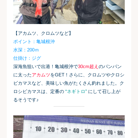
【アカムツ、クロムツなど】
ポイント：亀城根沖
水深：200ｍ
仕掛け：ジグ
深海魚狙いで出港！亀城根沖で
30cm超え
のパンパン
に太った
アカムツ
をGET！
さらに、クロムツやクロシ
ビカマスなど、美味しい魚がたくさん釣れました。ク
ロシビカマスは、定番の
“ネギトロ”
にして召し上が
るそうです
♪