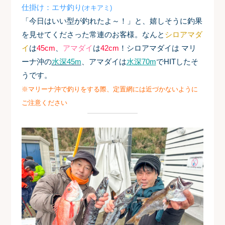
仕掛け：エサ釣り
(オキアミ)
「今日はいい型が釣れたよ～！」と、嬉しそうに釣果
を見せてくださった常連のお客様。なんと
シロアマダ
イ
は
45cm
、
アマダイ
は
42cm
！
シロアマダイは マリ
ーナ沖の
水深45m
、アマダイは
水深70m
でHITしたそ
うです。
※マリーナ沖で釣りをする際、定置網には近づかないように
ご注意ください