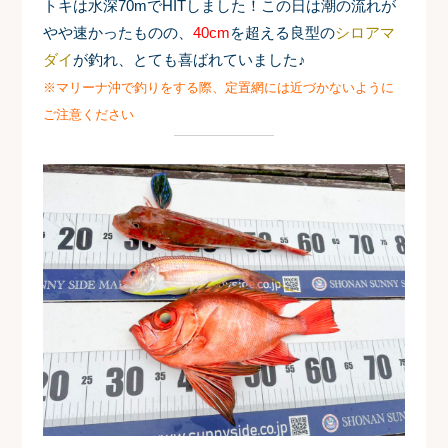
トキは水深70mでHITしました！この日は潮の流れが
やや速かったものの、
40cm
を超える良型の
シロアマ
ダイ
が釣れ、とても喜ばれていました♪
※マリーナ沖で釣りをする際、定置網には近づかないように
ご注意ください