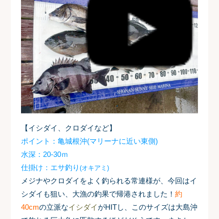
【イシダイ、クロダイなど】
ポイント：亀城根沖(マリーナに近い東側)
水深：20-30ｍ
仕掛け：エサ釣り
(オキアミ)
メジナやクロダイをよく釣られる常連様が、今回はイ
シダイも狙い、大漁の釣果で帰港されました！
約
40cm
の立派な
イシダイ
がHITし、このサイズは大島沖