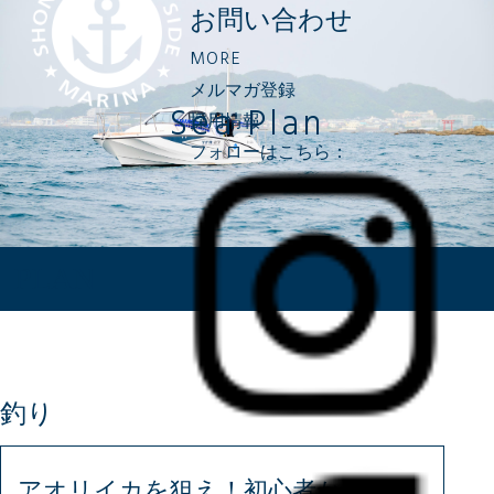
お問い合わせ
MORE
メルマガ登録
Sea Plan
採用情報
フォローはこちら：
PLAN
釣り
アオリイカを狙え！初心者からベテ