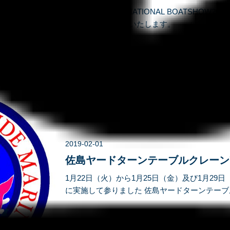
【JAPAN INTERNATIONAL BOATSHOW201
10(日)の4日間開催いたします。 ↓↓↓↓↓<&https://w
2019-02-01
佐島ヤードターンテーブルクレーン
1月22日（火）から1月25日（金）及び1月29
に実施して参りました 佐島ヤードターンテー
事に完了しました事をご報告致します。 工事
https://www.sunnyside.co.jp.