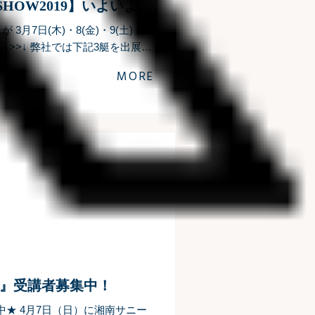
【JAPAN INTERNATIONAL BOATSHOW2019】いよいよ明日から開催！！
】が 3月7日(木)・8(金)・9(土)・
ちら>>↓ 弊社では下記3艇を出展い
MORE
』受講者募集中！
★ 4月7日（日）に湘南サニー