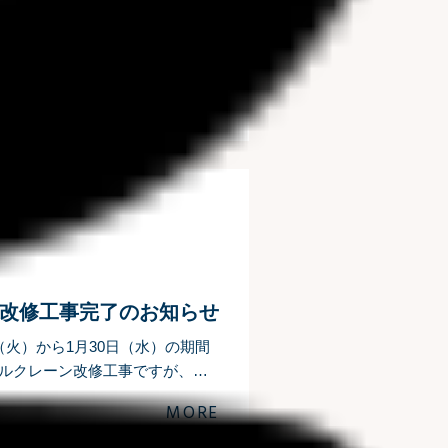
9】が 3月7日(木)・8(金)・9(土)・
ww.sunnyside.co.jp.
MORE
改修工事完了のお知らせ
日（火）から1月30日（水）の期間
ブルクレーン改修工事ですが、無
期間中、皆様にはご迷惑や
MORE