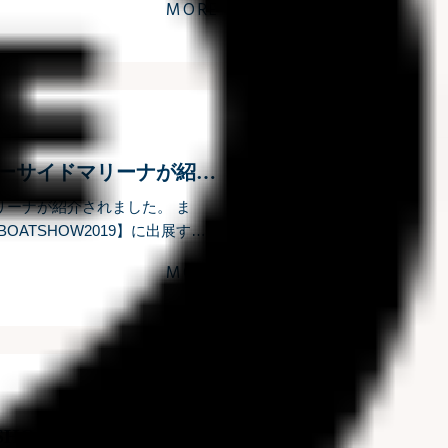
MORE
『Perfect BOAT 3月号』に湘南サニーサイドマリーナが紹介されました
ドマリーナが紹介されました。 ま
 BOATSHOW2019】に出展する
side.co.jp.
MORE
【JAPAN INTERNATIONAL BOATSHOW2019】開催のお知らせ