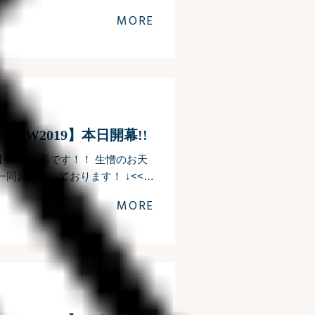
MORE
TSHOW2019】本日開幕!!
2019】本日開幕です！！ 生憎のお天
同お待ちしております！ ↓<<詳
MORE