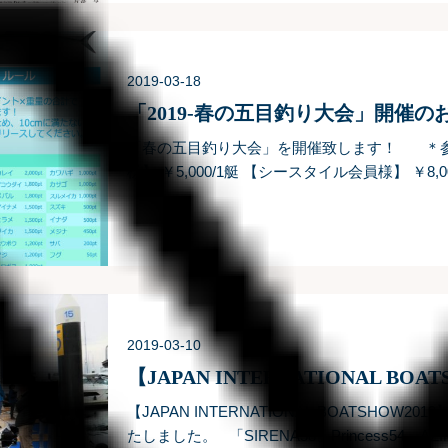
2019-03-18
「2019-春の五目釣り大会」開催の
「春の五目釣り大会」を開催致します！ ＊参
様】 ￥5,000/1艇 【シースタイル会員様】 ￥
＋燃料代）/1艇 ※https://www.sunnyside.co.jp.
2019-03-10
【JAPAN INTERNATIONAL BOATSHOW
たしました。 「SIRENA58、Princess54、