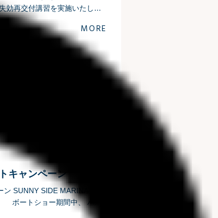
・失効再交付講習を実施いたしま
とが出来ます。 有効期限が
MORE
ゼントキャンペーン
UNNY SIDE MARINA Sea-
！ ボートショー期間中、 パシ