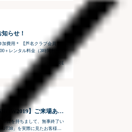
お知らせ！
加費用＊ 【芦名クラブ会員
8,000＋レンタル料金（3時間利用料
MORE
【JAPAN INTERNATIONAL BOATSHOW2019】ご来場ありがとうございました
2019】 本日を持ちまして、無事終了い
AZIMUT38」を実際に見たお客様か