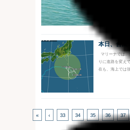
お客さま】 カモ
好...
本日、台風
マリーナでは、
りに進路を変えて
在も、海上では強
«
‹
33
34
35
36
37