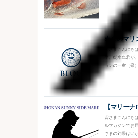
未来のマリ
皆さまこんにちは
生。朝水隼君が
ョンの一室（寮）
【マリーナB
皆さまこんにちは
ルマガジンでお届
さまの釣果はいか