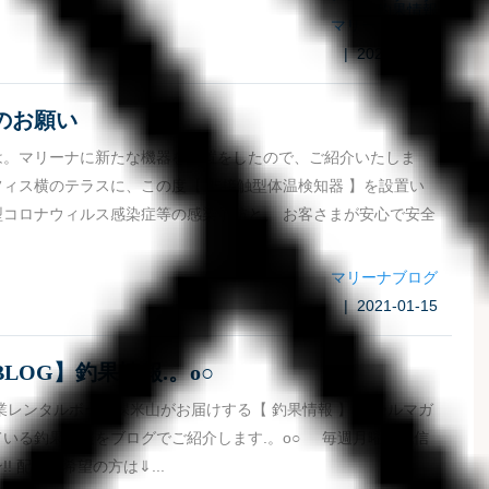
釣果情報
マリーナブログ
| 2021-01-21
のお願い
は。マリーナに新たな機器を設置をしたので、ご紹介いたしま
ィス横のテラスに、この度【 非接触型体温検知器 】を設置い
型コロナウィルス感染症等の感染予防と、 お客さまが安心で安全
マリーナブログ
| 2021-01-15
LOG】釣果情報.。o○
業レンタルボート課米山がお届けする【 釣果情報 】 メールマガ
いる釣果情報をブログでご紹介します.。o○ 毎週月曜日配信
! 配信ご希望の方は⇓...