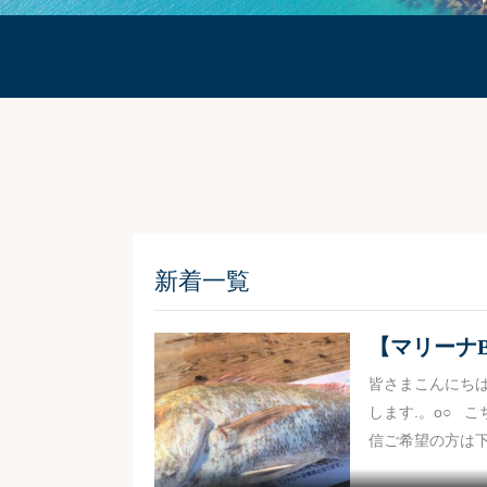
ブログ
新着一覧
【マリーナB
皆さまこんにち
します.。o○ 
信ご希望の方は下