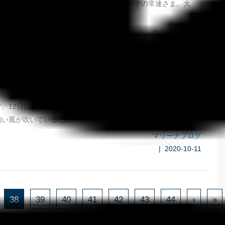
です!!どこからかやってきて、今ではマリーナの常連さま。大
マリーナブログ
| 2020-10-26
対策を解除しています
台風14号による大きな被害はありませんでした。 台風は南よ
、12日には小笠原諸島近海で熱帯低気圧に変わる予報です。 現
い風が吹いているため、引き続...
マリーナブログ
| 2020-10-11
38
39
40
41
42
43
44
›
»