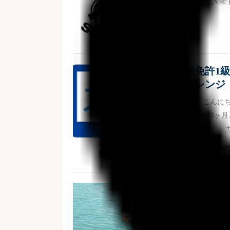
は欠かせない ≪
船舶免許1
チャレンジ
皆さま。こんにち
入社して早3ヶ月
いましたので、 
空から来た
こんにちは。営
のお客さまがご