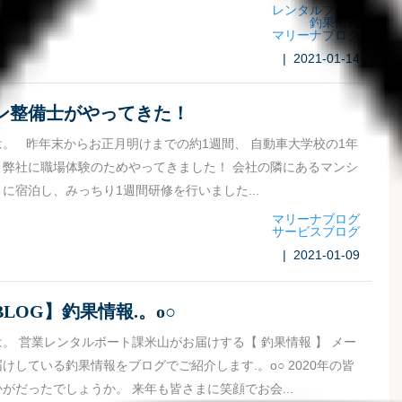
レンタルブログ
釣果情報
マリーナブログ
| 2021-01-14
ン整備士がやってきた！
。 昨年末からお正月明けまでの約1週間、 自動車大学校の1年
、弊社に職場体験のためやってきました！ 会社の隣にあるマンシ
に宿泊し、みっちり1週間研修を行いました...
マリーナブログ
サービスブログ
| 2021-01-09
LOG】釣果情報.。o○
。 営業レンタルボート課米山がお届けする【 釣果情報 】 メー
けしている釣果情報をブログでご紹介します.。o○ 2020年の皆
がだったでしょうか。 来年も皆さまに笑顔でお会...