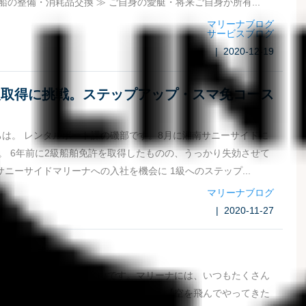
 船の整備・消耗品交換 ≫ ご自身の愛艇・将来ご自身が所有...
マリーナブログ
サービスブログ
| 2020-12-19
級取得に挑戦。ステップアップ・スマ免コース
は。 レンタルボート課の磯部です。8月に湘南サニーサイドに
。 6年前に2級船舶免許を取得したものの、うっかり失効させて
サニーサイドマリーナへの入社を機会に 1級へのステップ...
マリーナブログ
| 2020-11-27
お客さま。
業レンタルボート課の米山です。マリーナには、いつもたくさん
来場されますが今回ご紹介するのは何と【空を飛んでやってきた