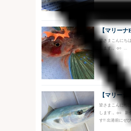
【マリーナB
皆さまこんにち
します.。o○ ...
【マリーナB
皆さまこんにち
します.。o○ 新
す!! 出港前にぜひ