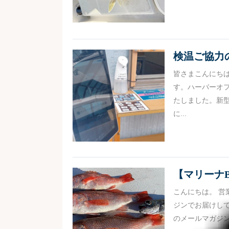
検温ご協力
皆さまこんにち
す。ハーバーオフ
たしました。新
に...
【マリーナB
こんにちは。 営
ジンでお届けして
のメールマガジン!