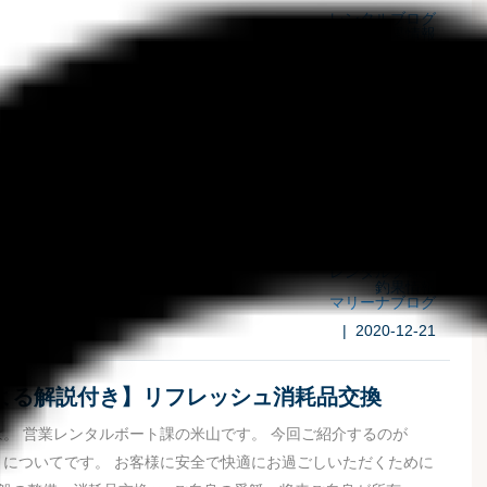
レンタルブログ
釣果情報
マリーナブログ
| 2020-12-31
LOG】釣果情報.。o○
。 営業レンタルボート課米山がお届けする【 最新釣果情報 】
お届けしている釣果情報をブログでご紹介します.。o○ こちら
週月曜日メールマガジンでお届け中です!! 配信ご希...
レンタルブログ
釣果情報
マリーナブログ
| 2020-12-21
よる解説付き】リフレッシュ消耗品交換
。 営業レンタルボート課の米山です。 今回ご紹介するのが
】についてです。 お客様に安全で快適にお過ごしいただくために