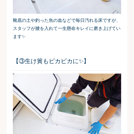
靴底の土や釣った魚の血などで毎日汚れる床ですが、
スタッフが腰を入れて一生懸命キレイに磨き上げてい
ます✨
【③生け簀もピカピカに✨】