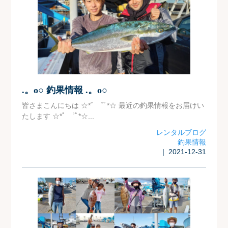
.。o○ 釣果情報 .。o○
皆さまこんにちは ☆*ﾟ ゜ﾟ*☆ 最近の釣果情報をお届けい
たします ☆*ﾟ ゜ﾟ*☆...
レンタルブログ
釣果情報
| 2021-12-31