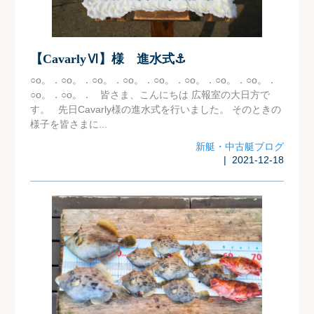
【CavarlyⅥ】様 進水式⚓
○o。．○o。．○o。．○o。．○o。．○o。．○o。．○o。．
○o。．○o。． 皆さま、こんにちは 広報室の大日方で
す。 先日Cavarly様の進水式を行いました。 そのときの
様子を皆さまに...
新艇・中古艇ブログ
| 2021-12-18