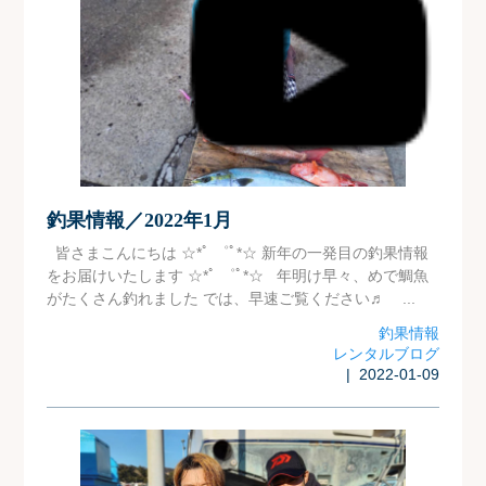
釣果情報／2022年1月
皆さまこんにちは ☆*ﾟ ゜ﾟ*☆ 新年の一発目の釣果情報
をお届けいたします ☆*ﾟ ゜ﾟ*☆ 年明け早々、めで鯛魚
がたくさん釣れました では、早速ご覧ください♬ ...
釣果情報
レンタルブログ
| 2022-01-09