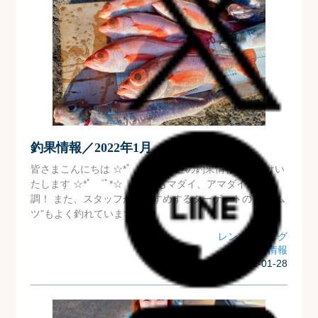
釣果情報／2022年1月
皆さまこんにちは ☆*ﾟ ゜ﾟ*☆ 最近の釣果情報をお届けい
たします ☆*ﾟ ゜ﾟ*☆ 今週もマダイ、アマダイが絶好
調！ また、スタッフがおすすめするターゲットの”アカム
ツ”もよく釣れています...
レンタルブログ
釣果情報
| 2022-01-28