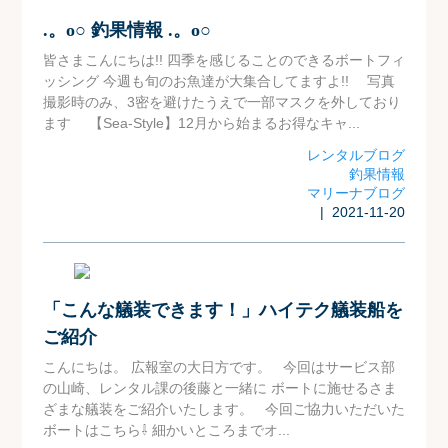
.。o○ 釣果情報 .。o○
皆さまこんにちは!! 四季を感じることのできるボートフィ
ッシング 今週も旬のお魚達が大集合してますよ!! 写真
撮影時のみ、3密を避けたうえで一部マスクを外しており
ます 【Sea-Style】12月から始まるお得なキャ...
レンタルブログ
釣果情報
マリーナブログ
| 2021-11-20
「こんな艤装できます！」ハイテク艤装船を
ご紹介
こんにちは。 広報室の大日方です。 今回はサービス部
の山崎、レンタル課の後藤と一緒に ボートに施せるさま
ざまな艤装をご紹介いたします。 今回ご協力いただいた
ボートはこちら⇩ 細かいところまでオ...