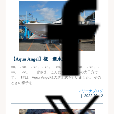
【Aqua Angel】様 進水式⚓
○o。．○o。．○o。．○o。．○o。．○o。．○o。．○o。．
○o。．○o。． 皆さま、こんにちは 広報室の大日方で
す。 昨日、Aqua Angel様の進水式を行いました。 その
ときの様子を...
マリーナブログ
| 2022-02-12