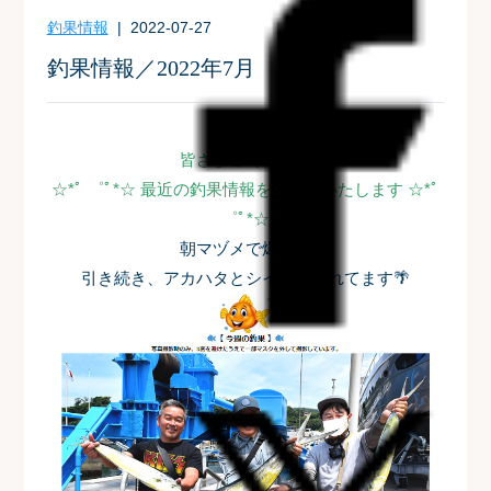
釣果情報
| 2022-07-27
釣果情報／2022年7月
皆さまこんにちは
☆*ﾟ ゜ﾟ*☆ 最近の釣果情報をお届けいたします ☆*ﾟ
゜ﾟ*☆
朝マヅメで爆釣！
引き続き、アカハタとシイラが釣れてます🌴