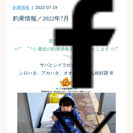
釣果情報
| 2022-07-19
釣果情報／2022年7月
皆さまこんにちは
☆*ﾟ ゜ﾟ*☆ 最近の釣果情報をお届けいたします ☆*ﾟ
゜ﾟ*☆
サバとシイラが大量です！
シロハタ、アカハタ、オオモンハタも絶好調 🌸