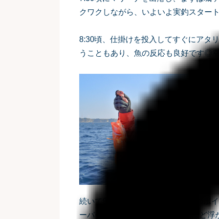
クワクしながら、いよいよ実釣スタート
8:30頃、仕掛けを投入してすぐにアタ
うこともあり、魚の反応も良好です◎幸
続いて9:30頃、城ヶ島沖水深26mのポ
ーバーの良好サイズ！底から5mほど浮