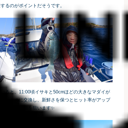
整するのがポイントだそうです。
ると、11:00頃イサキと50cmほどの大きなマダイが
サを小まめに交換し、新鮮さを保つとヒット率がアップ
、参加者も大物を狙います✨