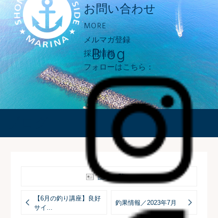
お問い合わせ
MORE
メルマガ登録
Blog
採用情報
フォローはこちら：
ブログ
記事一覧へ
【6月の釣り講座】良好
釣果情報／2023年7月
サイ...