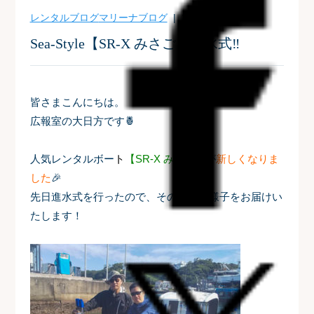
レンタルブログ
マリーナブログ
| 2023-07-03
Sea-Style【SR-X みさご】進水式‼
皆さまこんにちは。
広報室の大日方です🍍
人気レンタルボー
ト
【
SR
-X みさご】
が
新しくなりま
した
🎉
先日進水式を行ったので、そのときの様子をお届けい
たします！