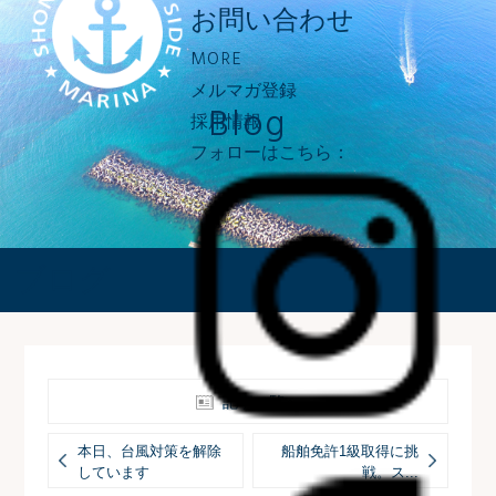
お問い合わせ
MORE
メルマガ登録
Blog
採用情報
フォローはこちら：
ブログ
記事一覧へ
本日、台風対策を解除
船舶免許1級取得に挑
しています
戦。ス...