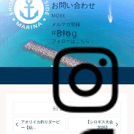
お問い合わせ
MORE
メルマガ登録
Blog
採用情報
フォローはこちら：
ブログ
記事一覧へ
アオリイカ釣りダービ
【シロギス大会
ー【結...
2026】...