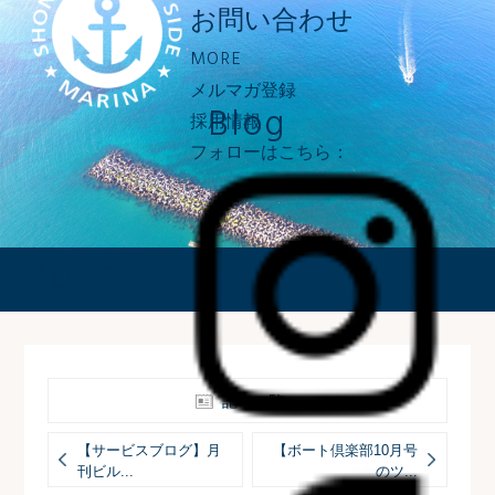
お問い合わせ
MORE
メルマガ登録
Blog
採用情報
フォローはこちら：
ブログ
記事一覧へ
【サービスブログ】月
【ボート倶楽部10月号
刊ビル...
のツ...