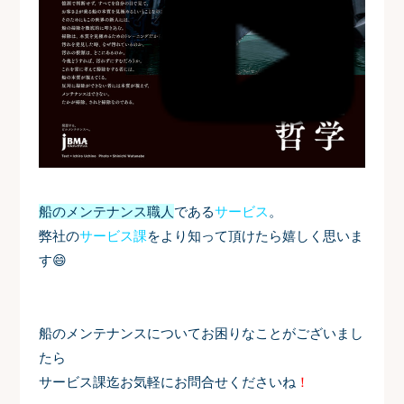
船のメンテナンス職人
である
サービス
。
弊社の
サービス課
をより知って頂けたら嬉しく思いま
す
😄
船のメンテナンスについてお困りなことがございまし
たら
サービス課迄お気軽にお問合せくださいね
！