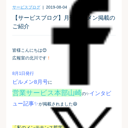
サービスブログ
| 2019-08-04
【サービスブログ】月刊ビルメン掲載の
ご紹介
皆様こんにちは😊
広報室の北川です
！
8月1日発行
ビルメン8月号
に
営業サービス本部山崎
インタビ
の✨
ュー記事✨
が掲載されました
😄
「私のメンテナンス哲学」