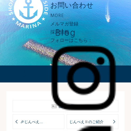
お問い合わせ
MORE
メルマガ登録
Blog
採用情報
フォローはこちら：
ブログ
記事一覧へ
🎉じんべえ...
じんべえⅡのご紹介