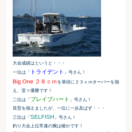
大会成績はというと・・・
トライデント
一位は「
」号さん！
Big One ２８ｃｍ
を筆頭に２３ｃｍオーバーを揃
え、堂々優勝です！
ブレイブハート
二位は「
」号さん！
良型を揃えましたが、一位に一歩及ばず・・・
SELFISH
三位は「
」号さん！
釣り大会上位常連の腕は確かです！