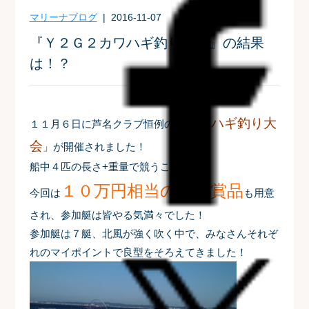
マリーナブログ
| 2016-11-07
『Ｙ２Ｇ２カワハギ釣り大会』の結果
は！？
カワハギ釣り大
１１月６日に芦名クラブ恒例の「
会
」が開催されました！
船中４匹の長さ+重量で競うこの大会。
１０万円相当の豪華賞品
今回は
も用意
され、参加艇は皆やる気満々でした！
参加艇は７艇、北風が強く吹く中で、みなさんそれぞ
れのマイポイントで良型をそろえてきました！