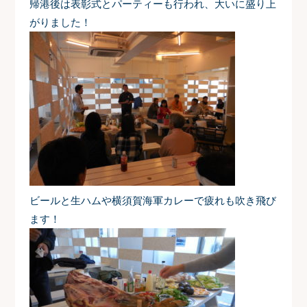
帰港後は表彰式とパーティーも行われ、大いに盛り上
がりました！
ビール
と
生ハム
や
横須賀海軍カレー
で疲れも吹き飛び
ます！