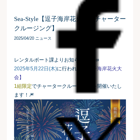
Sea-Style【逗子海岸花火大会チャーター
クルージング】
2025/04/20 ニュース
レンタルボート課よりお知らせです📣
2025年5月22日(木)
に行われる
【逗子海岸花火大
会】
1組限定
でチャータークルージングを開催いたし
ます！
🎆