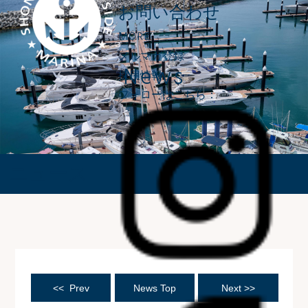
お問い合わせ
MORE
メルマガ登録
News
採用情報
フォローはこちら：
ニュース
<< Prev
News Top
Next >>