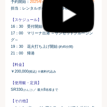
予約開始：
2025年4月23日(水)～5月21日(水)まで
担当：レンタルボート課
☎046-857-2700
【スケジュール】
16：30 受付開始
17：00 マリーナ出港 ～サンセットクルージン
グ～
19：30 花火打ち上げ開始
(約45分間)
21：00 帰港
【料金】
￥200,000
(税込) ※燃料代込み
【使用艇・定員】
SR330
8
／ 最大
名様まで
(さんご)
【その他】