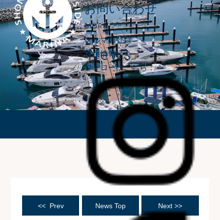
お問い合わせ
MORE
メルマガ登録
News
採用情報
フォローはこちら：
ニュース
<< Prev
News Top
Next >>