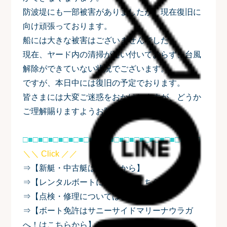
防波堤にも一部被害がありましたが、現在復旧に
向け頑張っております。
船には大きな被害はございませんでした。
現在、ヤード内の清掃が追い付いておらず、台風
解除ができていない状況でございます。
ですが、本日中には復旧の予定でおります。
皆さまには大変ご迷惑をおかけしますが、どうか
ご理解賜りますようお願い申し上げます。
□■□■□■□■□■□■□■□■□■□■□■□■□■□■□■□■□■□
＼＼ Click ／／
⇒【新艇・中古艇はこちらから】
⇒【レンタルボートについてはこちらから】
⇒【点検・修理についてはこちらから】
⇒【ボート免許はサニーサイドマリーナウラガ
へ！はこちらから】