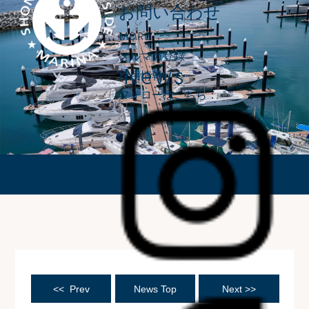
お問い合わせ
MORE
メルマガ登録
News
採用情報
フォローはこちら：
ニュース
<< Prev
News Top
Next >>