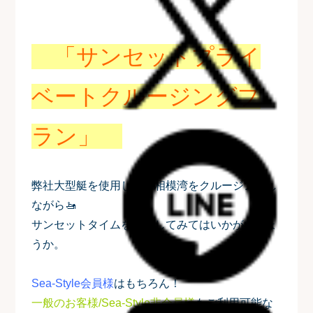
「サンセットプライ
ベートクルージングプ
ラン」
弊社大型艇を使用して、相模湾をクルージングし
ながら🚤
サンセットタイムを過ごしてみてはいかがでしょ
うか。
Sea-Style会員様
はもちろん！
一般のお客様/Sea-Style非会員様
もご利用可能な