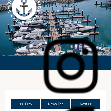
お問い合わせ
MORE
メルマガ登録
News
採用情報
フォローはこちら：
ニュース
<< Prev
News Top
Next >>