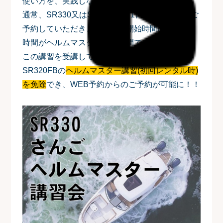
使い方を、実践しながらレクチャーいたします。
通常、SR330又はSR320FBを1日もしくは半日ご
予約していただき、レンタル開始時間の最初の1
時間がヘルムマスター講習時間ですが…。
この講習を受講していただくと、SR330又は
SR320FBの
ヘルムマスター講習(初回レンタル時)
を免除
でき、WEB予約からのご予約が可能に！！