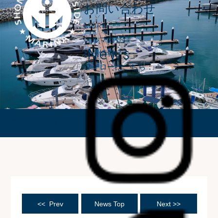
お問い合わせ
MORE
メルマガ登録
News
採用情報
フォローはこちら：
ニュース
<< Prev
News Top
Next >>