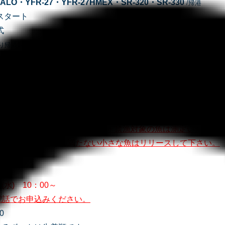
UALO・YFR-27・YFR-27HMEX・SR-320・SR-330
/帰港
量スタート
式
り帰港時間が異なります
匹の総重量で順位を決めます。
なく艇で釣れた数を計測します(BIG ONE賞は個人)。
OK/エントリーする魚は選んでもらいます）
いませんが、
召し上がらない魚・禁漁対象の魚は測定いたしま
護のため、
10ｃｍに満たない小さな魚はリリースして下さい。
日(水) 10：00～
電話でお申込みください。
0