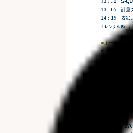
13：30
S-Q
13：05 計
14：15 表彰
※レンタル艇によ
■ルール
釣った魚、３
また、個人では
（同一魚種でも
※釣り方は問
※水産資源保
■参加申し込み
2024年
10月9
マリーナにお
☎046-857-270