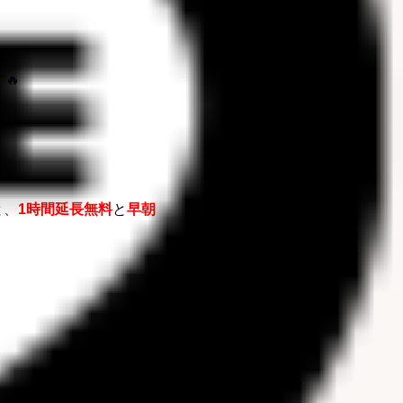
🔥
と、
1時間延長無料
と
早朝