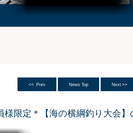
<< Prev
News Top
Next >>
yle会員様限定＊【海の横綱釣り大会