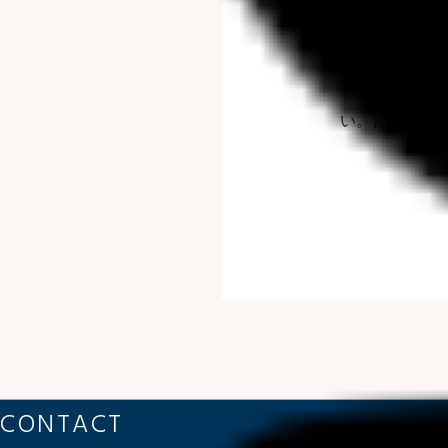
※早朝出港はマリ
※１日予約の方限
『1時間延長無
い。
皆さまの
CONTACT