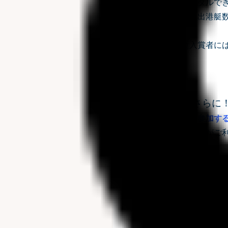
※レンタルで
※最低出港艇数
上位入賞者には
、、さらに
大会に参加す
出港無料
がご利
大会に備えて
■対象期間
参加表明をして
※期間中、何度で