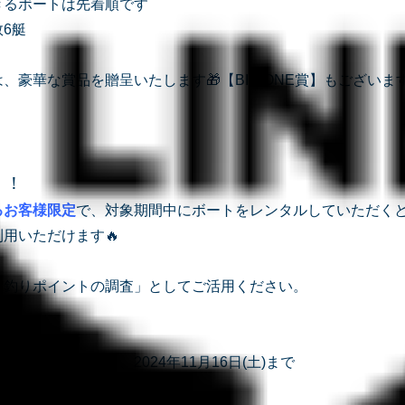
きるボートは先着順です
6艇
、豪華な賞品を贈呈いたします🎁【BIG ONE賞】もございます
！！
るお客様限定
で、対象期間中にボートをレンタルしていただく
用いただけます🔥
「釣りポイントの調査」としてご活用ください。
いただいた日から、2024年11月16日(土)まで
も
無料