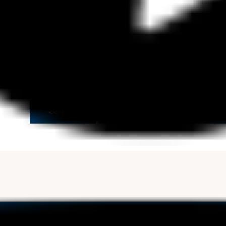
ーナを５回以上ご利用された方
定
料』と『早朝出港無料』の期間を利用し、ぜひ”ボートフィッシ
ご参加お待ちしております。
<< Prev
News Top
Next >>