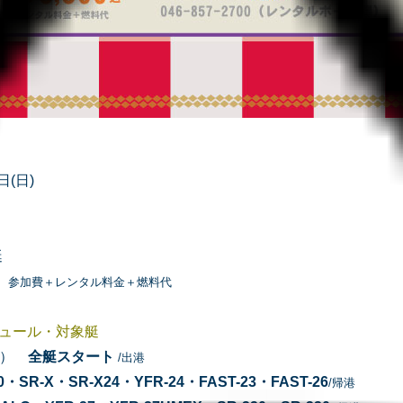
日(日)
艇
、参加費＋レンタル料金＋燃料代
ジュール・対象艇
の出）
全艇スタート
/出港
20・SR-X・SR-X24・YFR-24・FAST-23・
FAST-26
/帰港