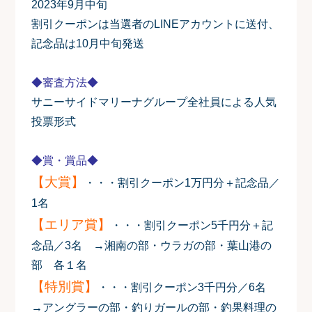
2023年9月中旬
割引クーポンは当選者のLINEアカウントに送付、
記念品は10月中旬発送
◆審査方法◆
サニーサイドマリーナグループ全社員による人気
投票形式
◆賞・賞品◆
【大賞】
・・・
割引クーポン1万円分＋記念品／
1名
【エリア賞】
・・・
割引クーポン5千円分＋記
念品／3名
→湘南の部・ウラガの部・葉山港の
部 各１名
【特別賞】
・・・
割引クーポン3千円分／6名
→アングラーの部・釣りガールの部・釣果料理の