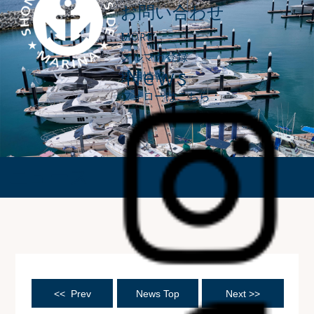
お問い合わせ
MORE
メルマガ登録
News
採用情報
フォローはこちら：
ニュース
<< Prev
News Top
Next >>