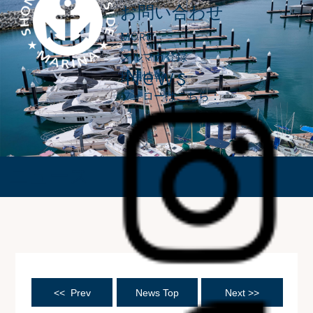
お問い合わせ
MORE
メルマガ登録
News
採用情報
フォローはこちら：
ニュース
<< Prev
News Top
Next >>