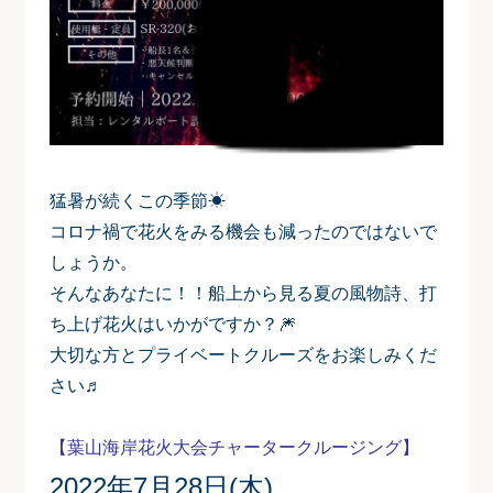
猛暑が続くこの季節☀
コロナ禍で花火をみる機会も減ったのではないで
しょうか。
そんなあなたに！！船上から見る夏の風物詩、打
ち上げ花火はいかがですか？🎆
大切な方とプライベートクルーズをお楽しみくだ
さい♬
【葉山海岸花火大会チャータークルージング】
2022年7月28日(木)