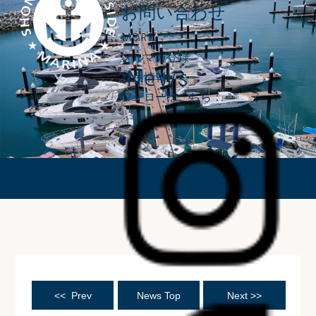
お問い合わせ
MORE
メルマガ登録
News
採用情報
フォローはこちら：
ニュース
<< Prev
News Top
Next >>