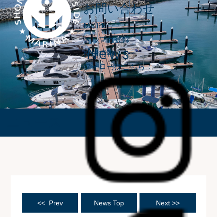
お問い合わせ
MORE
メルマガ登録
News
採用情報
フォローはこちら：
ニュース
<< Prev
News Top
Next >>