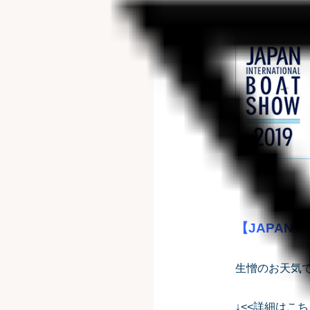
【JAPAN 
生憎のお天気
↓<<詳細はこち