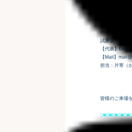
試乗会・大商
【代表】046-85
【Mail】mail@s
担当：片寄（
皆様のご来場
□■□■□■□■□■
＼＼ Click ／／