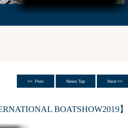
<< Prev
News Top
Next >>
TERNATIONAL BOATSHOW201