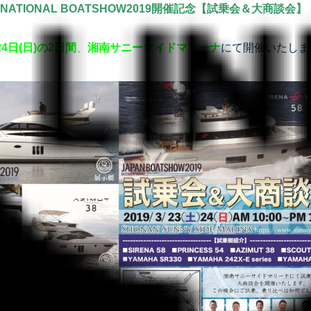
ERNATIONAL BOATSHOW2019開催記念【試乗会＆大商談会】
24日(日)の2日間
、
湘南サニーサイドマリーナ
にて開催いたしま