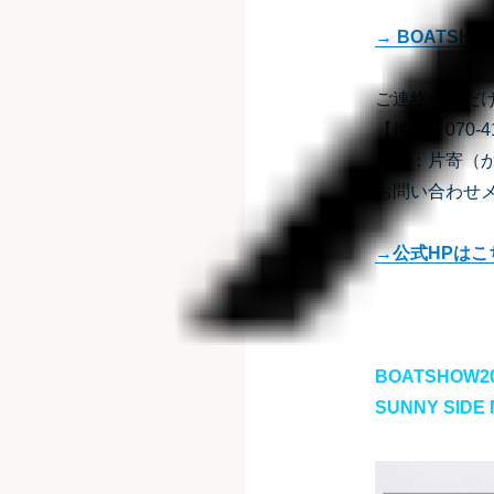
→ BOATSH
ご連絡いただ
【携帯】070-41
担当：片寄（
お問い合わせ
→公式HPはこ
BOATSHO
SUNNY SID