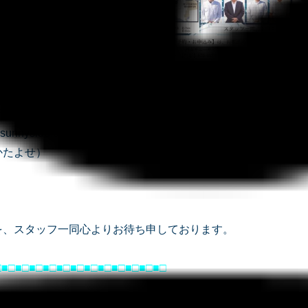
談会のご予約・お申込みは、お電話又はメールにてお願い致し
6-7810 【携帯】070-4129-7672
unnyside.co.jp
かたよせ）
を、スタッフ一同心よりお待ち申しております。
□■□■□■□■□■□■□■□■□■□■□■□■□