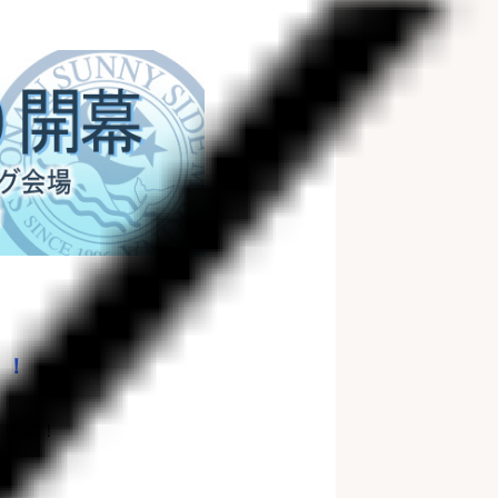
！！
ります！