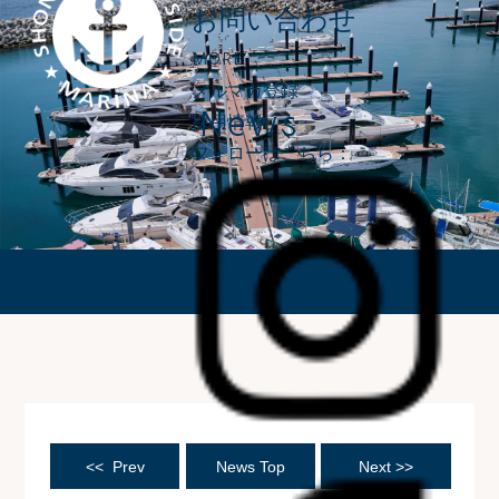
お問い合わせ
MORE
メルマガ登録
News
採用情報
フォローはこちら：
ニュース
<< Prev
News Top
Next >>