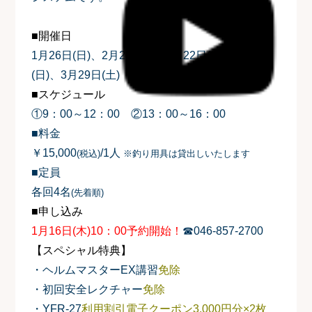
■開催日
1月26日(日)、2月2日(日)、2月22日(土)、3月2日
(日)、3月29日(土)
■スケジュール
①9：00～12：00 ②13：00～16：00
■料金
￥15,000
/1人
(税込)
※釣り用具は貸出しいたします
■定員
各回4名
(先着順)
■申し込み
1月16日(木)10：00予約開始！
☎046-857-2700
【スペシャル特典】
・ヘルムマスターEX講習
免除
・初回安全レクチャー
免除
・YFR-27
利用割引電子クーポン3,000円分×2枚