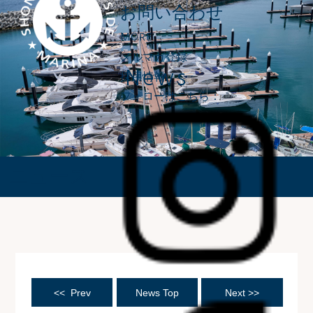
お問い合わせ
MORE
メルマガ登録
News
採用情報
フォローはこちら：
ニュース
<< Prev
News Top
Next >>