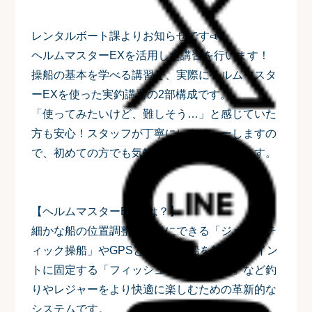
レンタルボート課よりお知らせです📣
ヘルムマスターEXを活用した講習を行います！
操船の基本を学べる講習と、実際にヘルムマスタ
ーEXを使った実釣講習の2部構成です。
「使ってみたいけど、難しそう…」と感じていた
方も安心！スタッフが丁寧にレクチャーしますの
で、初めての方でも気軽にご参加いただけます。
【ヘルムマスターEXとは？】
細かな船の位置調整が簡単にできる「ジョイステ
ィック操船」やGPSと連動し、船を特定のポイン
トに固定する「フィッシュポイント機能」など釣
りやレジャーをより快適に楽しむための革新的な
システムです。