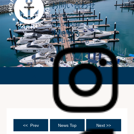
お問い合わせ
MORE
メルマガ登録
News
採用情報
フォローはこちら：
ニュース
<< Prev
News Top
Next >>