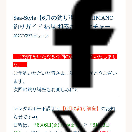
Sea-Style【6月の釣り講座】SHIMANO
釣りガイド 椙尾 和義さんレクチャー
2025/05/23 ニュース
ご好評をいただき今回の募集は終了いたしまし
た。
ご予約いただいた皆さま、誠にありがとうござい
ます。
次回の釣り講座もお楽しみに♪
レンタルボート課より
【6月の釣り講座】
のお知
らせです📣
日程は、
『6月6
日(金)
』
と
『6月13日
※早朝出港