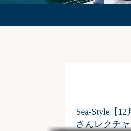
ニュース
Sea-Sty
さんレクチャ