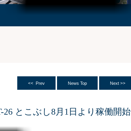
<< Prev
News Top
Next >>
 FAST-26 とこぶし8月1日より稼働開始!