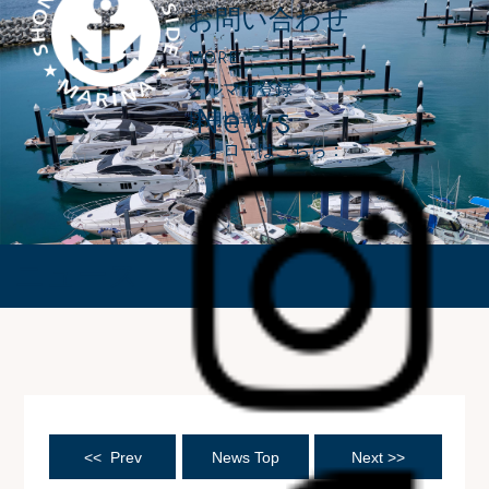
お問い合わせ
MORE
メルマガ登録
News
採用情報
フォローはこちら：
ニュース
<< Prev
News Top
Next >>