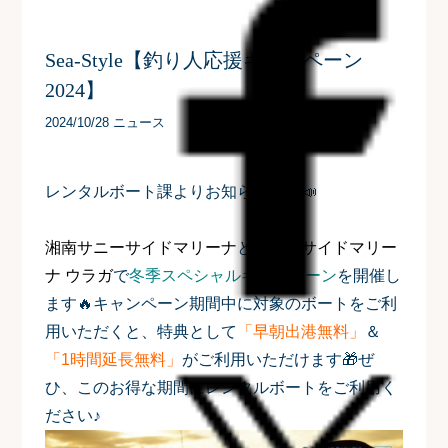
Sea-Style【釣り人応援キャンペーン
2024】
2024/10/28 ニュース
レンタルボート課よりお知らせです📣
湘南サニーサイドマリーナ
と
サニーサイドマリー
ナ ウラガ
で
冬季スペシャルキャンペーン
を開催し
ます
🔥
キャンペーン期間中に対象のボートをご利
用いただくと、特典として
「早朝出港無料」
＆
「1時間延長無料」
がご利用いただけます🎁ぜ
ひ、このお得な期間にレンタルボートをご利用く
ださい♪