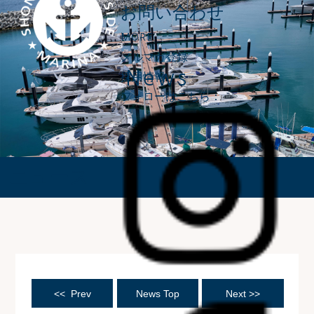
お問い合わせ
MORE
メルマガ登録
News
採用情報
フォローはこちら：
ニュース
<< Prev
News Top
Next >>