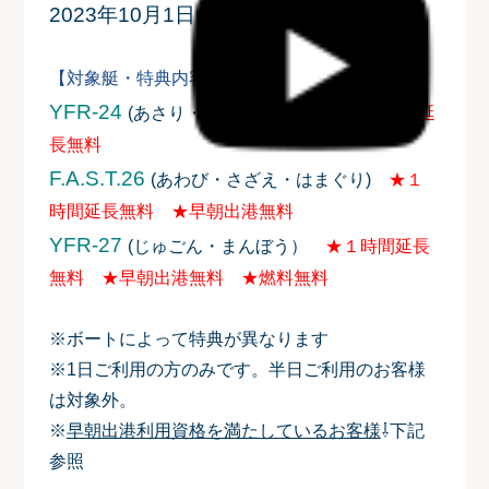
2023年10月1日～11月30日
【対象艇・特典内容】
YFR-24
(あさり・しじみ・ほたて)
★１時間延
長無料
F.A.S.T.26
(あわび・さざえ・はまぐり)
★１
時間延長無料 ★早朝出港無料
YFR-27
(じゅごん・まんぼう）
★１時間延長
無料 ★早朝出港無料 ★燃料無料
※ボートによって特典が異なります
※1日ご利用の方のみです。半日ご利用のお客様
は対象外。
※
早朝出港利用資格を満たしているお客様
⇩下記
参照