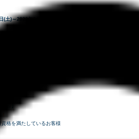
日(土)～2023年3月31日(金)
6(あわび・さざえ・はまぐり)
ゅごん・まんぼう）
ン内容】
料！
用資格を満たしているお客様