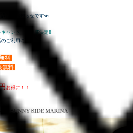
課よりお知らせです📣
ルキャンペーン開催決定‼
艇のご利用につき
港無料
長無料
0円
お得に！！