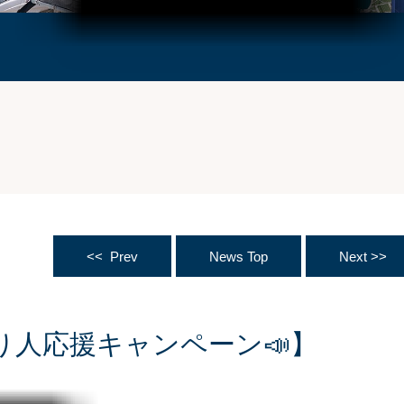
<< Prev
News Top
Next >>
e【釣り人応援キャンペーン📣】