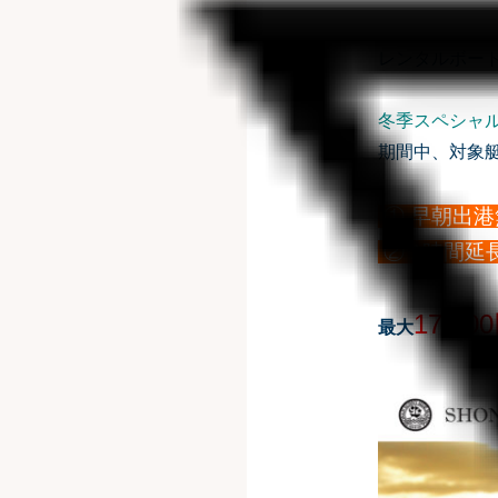
レンタルボート
冬季スペシャ
期間中、対象
① 早朝出
② 1時間延
17,20
最大