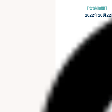
【実施期間】
2022年10月22
【対象艇】
F.A.S.T.2
YFR-27(じ
【キャンペー
①早朝出港無
※早朝出港利