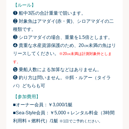
【ルール】
❶ 船中3匹の合計重量で競います。
❷ 対象魚はアマダイ(赤・黄)、シロアマダイの二
種類です。
❸ シロアマダイの場合、重量を
1.5
倍とします。
❹ 貴重な水産資源保護のため、20㎝未満の魚はリ
リースしてください。
※20㎝未満は計測対象外としま
す。
❺ 乗船人数による加算などはありません。
❻ 釣り方は問いません。※餌・ルアー（タイラ
バ）どちらも可
【参加費用】
■オーナー会員：￥3,000/1艇
■Sea-Style会員：￥5,000＋レンタル料金（3時間
利用料＋燃料代）/1艇
※1日でご予約ください。