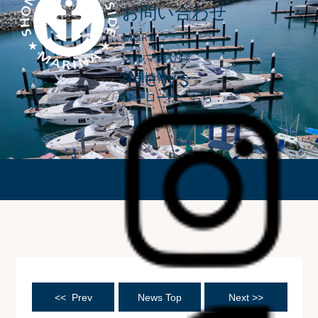
お問い合わせ
MORE
メルマガ登録
News
採用情報
フォローはこちら：
ニュース
<< Prev
News Top
Next >>