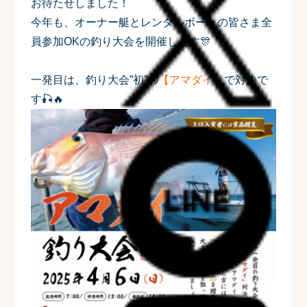
お待たせしました！
今年も、オーナー艇とレンタルボートの皆さま全
員参加OKの釣り大会を開催します🎊
一発目は、釣り大会”初”の
【アマダイ】
で対決で
す🎣🔥