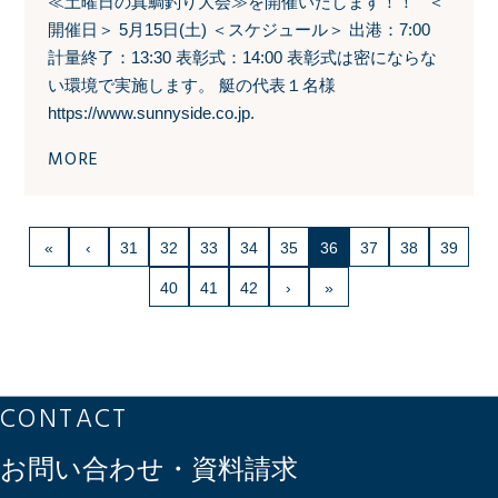
≪土曜日の真鯛釣り大会≫を開催いたします！！ ＜
開催日＞ 5月15日(土) ＜スケジュール＞ 出港：7:00
計量終了：13:30 表彰式：14:00 表彰式は密にならな
い環境で実施します。 艇の代表１名様
https://www.sunnyside.co.jp.
MORE
«
‹
31
32
33
34
35
36
37
38
39
40
41
42
›
»
CONTACT
お問い合わせ・資料請求