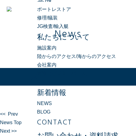
ボートレストア
修理/艤装
JG検査/輸入艇
News
私たちについて
施設案内
陸からのアクセス/海からのアクセス
会社案内
寄港（ビジターバース）
ニュース
SDGs
新着情報
NEWS
BLOG
<< Prev
CONTACT
News Top
Next >>
お問い合わせ・資料請求