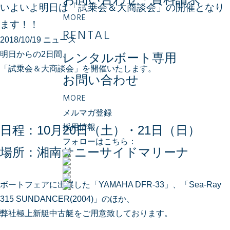
いよいよ明日は「試乗会＆大商談会」の開催となり
MORE
ます！！
RENTAL
2018/10/19 ニュース
明日からの2日間、
レンタルボート専用
「試乗会＆大商談会」を開催いたします。
お問い合わせ
MORE
メルマガ登録
採用情報
日程：10月20日（土）・21日（日）
フォローはこちら：
場所：湘南サニーサイドマリーナ
ボートフェアに出展した「YAMAHA DFR-33」、「Sea-Ray
315 SUNDANCER(2004)」のほか、
弊社極上新艇中古艇をご用意致しております。