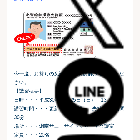
今一度、お持ちの免許証の有効期限をご確認くだ
さい。
【講習概要】
日時・・・平成30年11月25日（日） 13：00～
講習時間・・・更新：約1時間 失効：約2時間
30分
場所・・・湘南サニーサイドマリーナ会議室
定員・・・20名