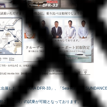
した「YAMAHA DFR-33」、「Sea-Ray 315 SUNDANCE
YFR-27 FSR」の試乗が可能となっております。