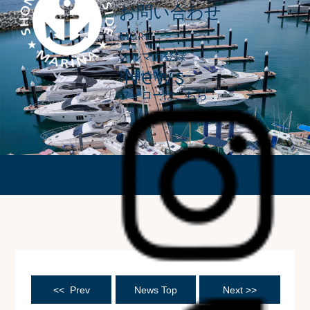
お問い合わせ
MORE
メルマガ登録
News
採用情報
フォローはこちら：
ニュース
<< Prev
News Top
Next >>