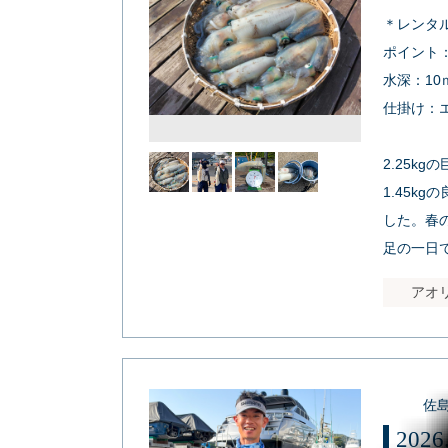
＊レンタル
ポイント
水深：10
仕掛け：エ
2.25k
1.45k
した。春
足の一日
アオ
佐
202