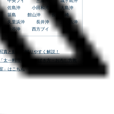
中央ブイ
三浦沖
城ヶ島沖
佐島沖
小田和湾
大島沖
笹島
館山沖
長者ヶ崎
久里浜沖
長井沖
江の島沖
秋谷沖
西方ブイ
写真と動画で解りやすく解説！
「太一料理長魚のさばき方・おろし方教
室」はこちら