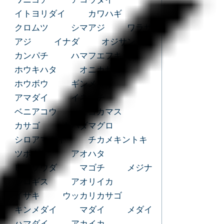
イトヨリダイ
カワハギ
クロムツ
シマアジ
ワラサ
アジ
イナダ
オジサン
カンパチ
ハマフエフキダイ
ホウキハタ
オニカサゴ
ホウボウ
ギンメダイ
アマダイ
イネゴチ
ベニアコウ
カゴカマス
カサゴ
キハダマグロ
シロアマダイ
チカメキントキ
ツボダイ
アオハタ
ヒラソウダ
マゴチ
メジナ
シロギス
アオリイカ
イサキ
ウッカリカサゴ
キンメダイ
マダイ
メダイ
ハマダイ
アカイカ