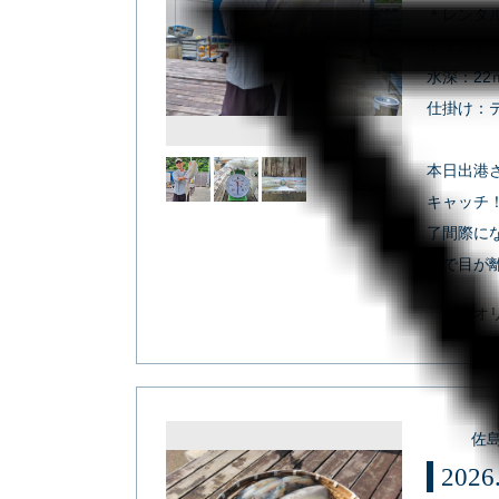
＊レンタ
ポイント
水深：22
仕掛け：
本日出港さ
キャッチ
了間際に
まで目が
アオ
佐
202