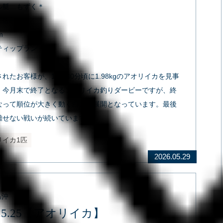
ル艇 もずく＊
：佐島沖
ｍ
ティップラン
れたお客様が、10時30分頃に1.98kgのアオリイカを見事
！今月末で終了となるアオリイカ釣りダービーですが、終
なって順位が大きく動く白熱の展開となっています。最後
離せない戦いが続いています！
リイカ1匹
2026.05.29
島沖
6.5.25【アオリイカ】