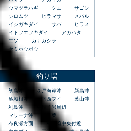
ウマヅラハギ
クエ
サゴシ
シロムツ
ヒラマサ
メバル
イシガキダイ
サバ
ヒラメ
イトフエフキダイ
アカハタ
エソ
カナガシラ
セミホウボウ
釣り場
初島沖
森戸海岸沖
新島沖
亀城根沖
南西ブイ
葉山沖
利島沖
烏帽子岩周辺
マリーナ沖
千葉
布良瀬方面
相模湾中央付近