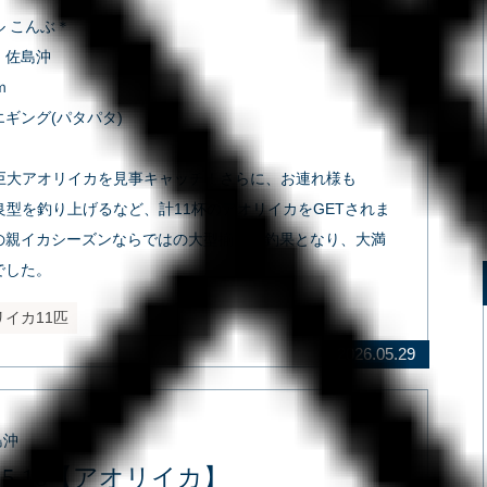
 こんぶ＊
：佐島沖
ｍ
ギング(パタパタ)
gの巨大アオリイカを見事キャッチ！さらに、お連れ様も
gの良型を釣り上げるなど、計11杯のアオリイカをGETされま
の親イカシーズンならではの大型揃いの釣果となり、大満
でした。
リイカ11匹
2026.05.29
島沖
6.5.18【アオリイカ】