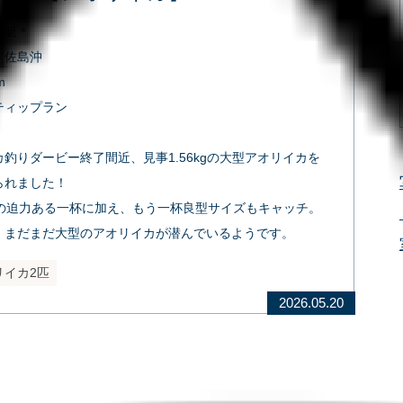
ル艇＊
：佐島沖
ｍ
ティップラン
釣りダービー終了間近、見事1.56kgの大型アオリイカを
られました！
㎝の迫力ある一杯に加え、もう一杯良型サイズもキャッチ。
、まだまだ大型のアオリイカが潜んでいるようです。
リイカ2匹
2026.05.20