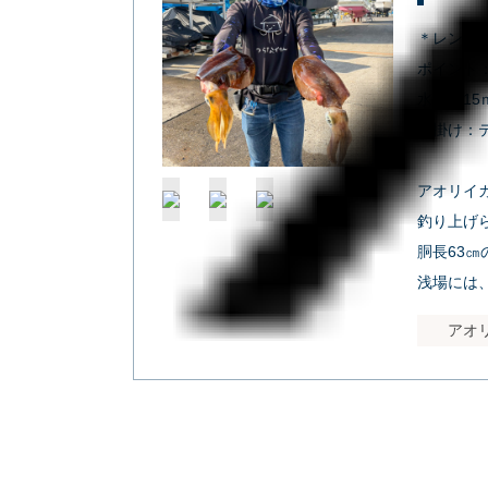
＊レンタ
ポイント
水深：15
仕掛け：
アオリイカ
釣り上げ
胴長63
浅場には
アオ