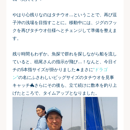
やはり心残りなのはタチウオ…ということで、再び逗
子沖の浅場を目指すことに。移動中には、ジグのフッ
クを再びタチウオ仕様へとチェンジして準備を整えま
す。
残り時間もわずか。魚探で群れを探しながら船を流し
ていると、椙尾さんの指示が飛び…！なんと、今日イ
チの5本指サイズが掛かりました🔥まさに
“ドラゴ
ン”
の名にふさわしいビッグサイズのタチウオを見事
キャッチ🐲さらにその後も、立て続けに数本を釣り上
げたところで、タイムアップとなりました。