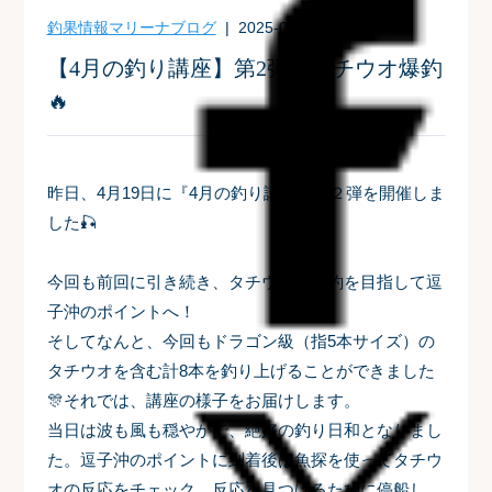
釣果情報
マリーナブログ
| 2025-04-20
【4月の釣り講座】第2弾もタチウオ爆釣
🔥
昨日、4月19日に『4月の釣り講座』第２弾を開催しま
した🎣
今回も前回に引き続き、タチウオの爆釣を目指して逗
子沖のポイントへ！
そしてなんと、今回もドラゴン級（指5本サイズ）の
タチウオを含む計8本を釣り上げることができました
🎊それでは、講座の様子をお届けします。
当日は波も風も穏やかで、絶好の釣り日和となりまし
た。逗子沖のポイントに到着後は魚探を使ってタチウ
オの反応をチェック。反応を見つけるたびに停船し、