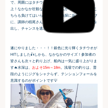
で、周囲にはタチウオ狙いの遊漁船がなんと10隻以
上！なかなか壮観な船団風景が広がっていました。こ
ちらも負けてはいられません。魚探に反応が出るたび
に、講師の椙尾さんが「落として！」と的確な指示を
出し、チャンスを逃さずジグを投入していきます。
遂にやりました・・・！！銀色に光り輝くタチウオが
HITしました🎣しかも、なかなかのサイズ！参加者の
皆さんも次々と釣り上げ、船内は一気に盛り上がりま
す🔥水深は、
およそ15m～18m
。浅場での釣りは、普
段のようにジグをシャクらず、テンションフォールを
意識するのがポイントです💡