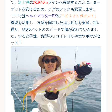
て、
逗子沖
の
水深40m
ラインへ移動することに。ター
ゲットを変えるため、ジグのフックも変更します。
ここでは
ヘルムマスターEX
の
「ドリフトポイント」
機能を活用し、方位を固定した流し釣りを実施。狙い
通り、約0.5ノットのスピードで船が流れていきまし
た。すると早速、良型のソコイトヨリやホウボウがヒ
ット！