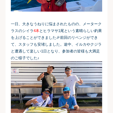
一日、大きなうねりに悩まされたものの、メーターク
ラスの
シイラ
4本
と
ヒラマサ1尾
という素晴らしい釣果
を上げることができました🎉前回のリベンジができ
て、スタッフも安堵しました。途中、イルカやクジラ
と遭遇して楽しい1日となり、参加者の皆様も大満足
のご様子でした♪